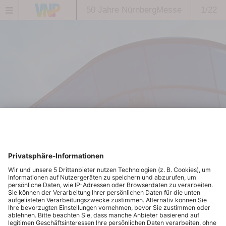
50 Jahre NürnbergMesse
1/22