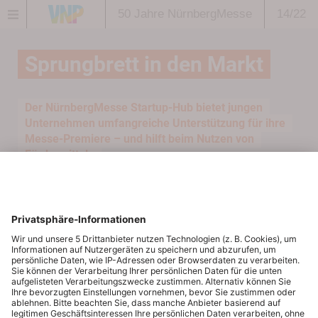
50 Jahre NürnbergMesse
14/22
Sprungbrett in den Markt
Der NürnbergMesse Startup-Hub bietet jungen
Unternehmen umfangreiche Unterstützung für ihre
Messe-Premiere – und hilft beim Nutzen von
Fördermitteln