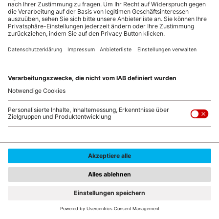
Immer im Einsatz für die „Aussteller von morgen“: Senior Managerin
Bettina Wild betreut bei der NürnbergMesse das Thema „Startups“.
© Leo
Seit 2007 haben Bettina Wild und ihr Team für über
2500 Unternehmen einen Messe-Auftritt organisiert. Die
Initiatorin und Gründerin des NürnbergMesse Startup-
Hubs organisiert jährlich bis zu 14
Gemeinschaftsstände für Startups. „Wir waren
deutschlandweit die erste Messegesellschaft, die das
Förderprogramm der Bundesregierung genutzt hat,“
berichtet die Startup-Beauftragte. Und auch heute noch
ist die NürnbergMesse „Tabellenführer“ mit den meisten
von der Bundesregierung geförderten
Gemeinschaftsständen („Young Innovators“). „Der
Gemeinschaftsstand Young Innovators ermöglicht es
jungen Unternehmen, sich auf internationalen
Leitmessen der Fachöffentlichkeit vorzustellen und