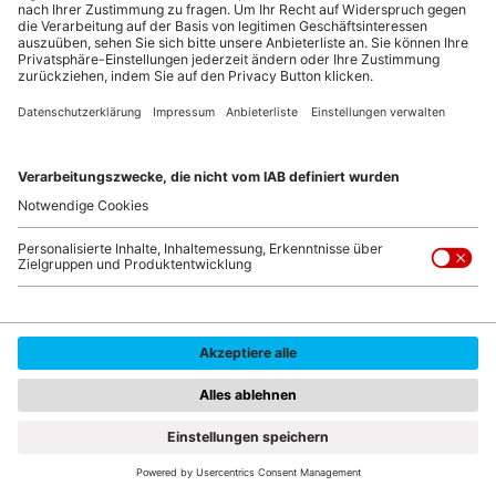
NürnbergConvention gemeinsam Kongresse und
Events
Das Ausrichten großer Messen ist heute nicht mehr
denkbar, ohne ein umfassendes Programm aus
fachbegleitenden Kongressen, Tagungen und Seminaren
möglich zu machen. Bis Anfang des Jahrtausends war
das Messezentrum Nürnberg dafür nicht prädestiniert.
Erst mit der Eröffnung des NCC Ost 2005 bot sich die
Möglichkeit, auch große Kongresse zeitgleich mit Messen
durchzuführen.