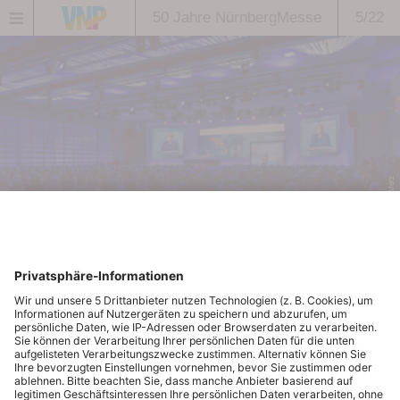
50 Jahre NürnbergMesse
5/22
© Matthias Merz
Den Standort gemeinsam
vermarkten
NürnbergMesse und Congress- und
Tourismuszentrale vermarkten mit